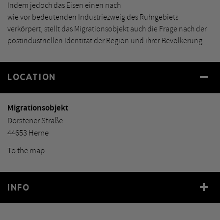
Indem jedoch das Eisen einen nach
wie vor bedeutenden Industriezweig des Ruhrgebiets
verkörpert, stellt das Migrationsobjekt auch die Frage nach der
postindustriellen Identität der Region und ihrer Bevölkerung.
LOCATION
Migrationsobjekt
Dorstener Straße
44653 Herne
To the map
INFO
Year
2007