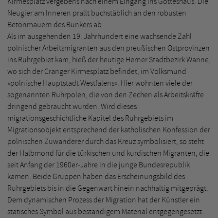
Kirmesplatz vergebens nach einem Eingang ins Gotteshaus. Die
Neugier am Inneren prallt buchstäblich an den robusten
Betonmauern des Bunkers ab.
Als im ausgehenden 19. Jahrhundert eine wachsende Zahl
polnischer Arbeitsmigranten aus den preußischen Ostprovinzen
ins Ruhrgebiet kam, hieß der heutige Herner Stadtbezirk Wanne,
wo sich der Cranger Kirmesplatz befindet, im Volksmund
»polnische Hauptstadt Westfalens«. Hier wohnten viele der
sogenannten Ruhrpolen, die von den Zechen als Arbeitskräfte
dringend gebraucht wurden. Wird dieses
migrationsgeschichtliche Kapitel des Ruhrgebiets im
Migrationsobjekt entsprechend der katholischen Konfession der
polnischen Zuwanderer durch das Kreuz symbolisiert, so steht
der Halbmond für die türkischen und kurdischen Migranten, die
seit Anfang der 1960er-Jahre in die junge Bundesrepublik
kamen. Beide Gruppen haben das Erscheinungsbild des
Ruhrgebiets bis in die Gegenwart hinein nachhaltig mitgeprägt.
Dem dynamischen Prozess der Migration hat der Künstler ein
statisches Symbol aus beständigem Material entgegengesetzt.