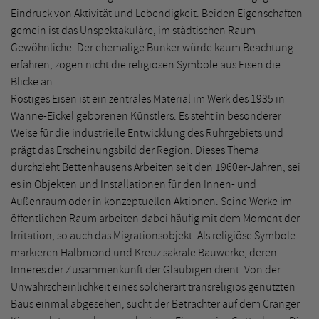
Eindruck von Aktivität und Lebendigkeit. Beiden Eigenschaften
gemein ist das Unspektakuläre, im städtischen Raum
Gewöhnliche. Der ehemalige Bunker würde kaum Beachtung
erfahren, zögen nicht die religiösen Symbole aus Eisen die
Blicke an.
Rostiges Eisen ist ein zentrales Material im Werk des 1935 in
Wanne-Eickel geborenen Künstlers. Es steht in besonderer
Weise für die industrielle Entwicklung des Ruhrgebiets und
prägt das Erscheinungsbild der Region. Dieses Thema
durchzieht Bettenhausens Arbeiten seit den 1960er-Jahren, sei
es in Objekten und Installationen für den Innen- und
Außenraum oder in konzeptuellen Aktionen. Seine Werke im
öffentlichen Raum arbeiten dabei häufig mit dem Moment der
Irritation, so auch das Migrationsobjekt. Als religiöse Symbole
markieren Halbmond und Kreuz sakrale Bauwerke, deren
Inneres der Zusammenkunft der Gläubigen dient. Von der
Unwahrscheinlichkeit eines solcherart transreligiös genutzten
Baus einmal abgesehen, sucht der Betrachter auf dem Cranger