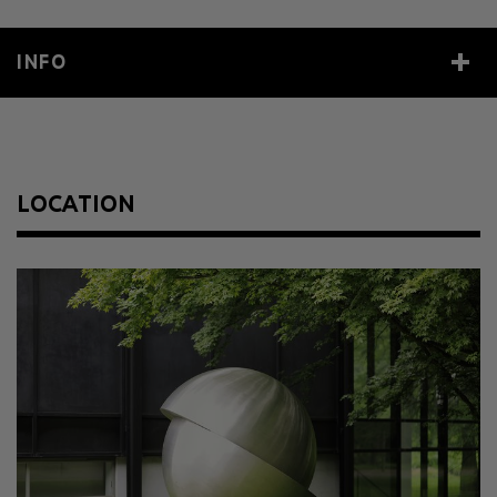
INFO
Year
1977
Size
270 x 250 x 250 cm
Material
Edelstahl
LOCATION