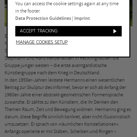
You can access the cookie settings again at any time
in the footer.
Data Protection Guidelines
|
Imprint
Carsten Gliese, Köln
Accept tracking
Ernst Hermanns hat nach dem Zweiten Weltkrieg einen
Manage Cookies setup
Neuanfang gesucht. Er gründete zusammen mit Emil
Schumacher, Gustav Deppe, Thomas Grochowiak, Heinrich
Siepmann und Hans Werdehausen in Recklinghausen die
Gruppe junger westen – die erste avantgardistische
Künstlergruppe nach dem Krieg in Deutschland.
In den 1950er-Jahren leistete Hermanns einen wesentlichen
Beitrag zur Skulptur des Informel, bevor er sich ab Anfang der
1960er-Jahre einer abstrakt-geometrischen Formensprache
zuwandte. Er zählte zu den Künstlern, die ihr Denken den
Themen Raum, Zeit und Bewegung widmen. Hermanns ging es
darum, diese Begriffe sinnlich konkret, aber nicht illusionistisch
umzusetzen. Er sprach von »räumlichen Konstellationen«.
Anfangs operierte er mit Stäben, Scheiben und Ringen –