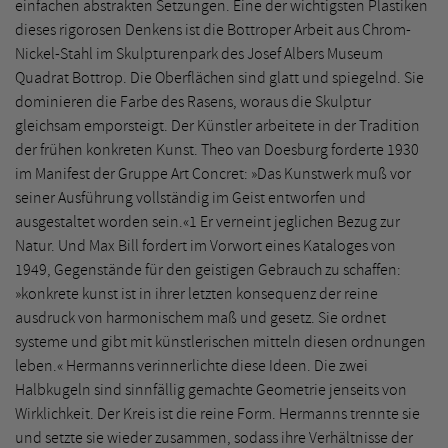
einfachen abstrakten Setzungen. Eine der wichtigsten Plastiken
dieses rigorosen Denkens ist die Bottroper Arbeit aus Chrom-
Nickel-Stahl im Skulpturenpark des Josef Albers Museum
Quadrat Bottrop. Die Oberflächen sind glatt und spiegelnd. Sie
dominieren die Farbe des Rasens, woraus die Skulptur
gleichsam emporsteigt. Der Künstler arbeitete in der Tradition
der frühen konkreten Kunst. Theo van Doesburg forderte 1930
im Manifest der Gruppe Art Concret: »Das Kunstwerk muß vor
seiner Ausführung vollständig im Geist entworfen und
ausgestaltet worden sein.«1 Er verneint jeglichen Bezug zur
Natur. Und Max Bill fordert im Vorwort eines Kataloges von
1949, Gegenstände für den geistigen Gebrauch zu schaffen:
»konkrete kunst ist in ihrer letzten konsequenz der reine
ausdruck von harmonischem maß und gesetz. Sie ordnet
systeme und gibt mit künstlerischen mitteln diesen ordnungen
leben.« Hermanns verinnerlichte diese Ideen. Die zwei
Halbkugeln sind sinnfällig gemachte Geometrie jenseits von
Wirklichkeit. Der Kreis ist die reine Form. Hermanns trennte sie
und setzte sie wieder zusammen, sodass ihre Verhältnisse der