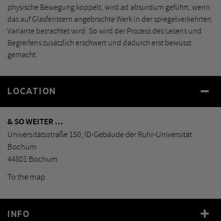
physische Bewegung koppelt, wird ad absurdum geführt, wenn
das auf Glasfenstern angebrachte Werk in der spiegelverkehrten
Variante betrachtet wird. So wird der Prozess des Lesens und
Begreifens zusätzlich erschwert und dadurch erst bewusst
gemacht.
LOCATION
& SO WEITER …
Universitätsstraße 150, ID-Gebäude der Ruhr-Universität
Bochum
44801 Bochum
To the map
INFO