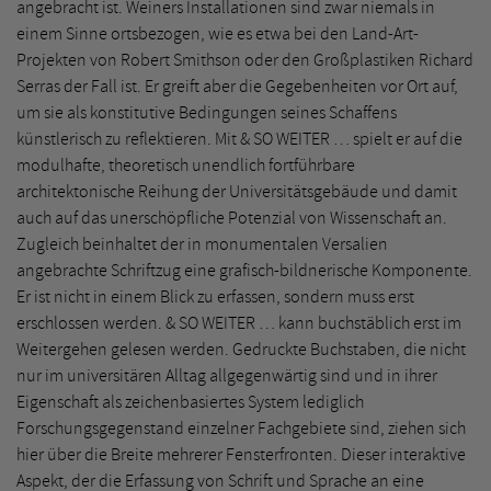
angebracht ist. Weiners Installationen sind zwar niemals in
einem Sinne ortsbezogen, wie es etwa bei den Land-Art-
Projekten von Robert Smithson oder den Großplastiken Richard
Serras der Fall ist. Er greift aber die Gegebenheiten vor Ort auf,
um sie als konstitutive Bedingungen seines Schaffens
künstlerisch zu reflektieren. Mit & SO WEITER … spielt er auf die
modulhafte, theoretisch unendlich fortführbare
architektonische Reihung der Universitätsgebäude und damit
auch auf das unerschöpfliche Potenzial von Wissenschaft an.
Zugleich beinhaltet der in monumentalen Versalien
angebrachte Schriftzug eine grafisch-bildnerische Komponente.
Er ist nicht in einem Blick zu erfassen, sondern muss erst
erschlossen werden. & SO WEITER … kann buchstäblich erst im
Weitergehen gelesen werden. Gedruckte Buchstaben, die nicht
nur im universitären Alltag allgegenwärtig sind und in ihrer
Eigenschaft als zeichenbasiertes System lediglich
Forschungsgegenstand einzelner Fachgebiete sind, ziehen sich
hier über die Breite mehrerer Fensterfronten. Dieser interaktive
Aspekt, der die Erfassung von Schrift und Sprache an eine