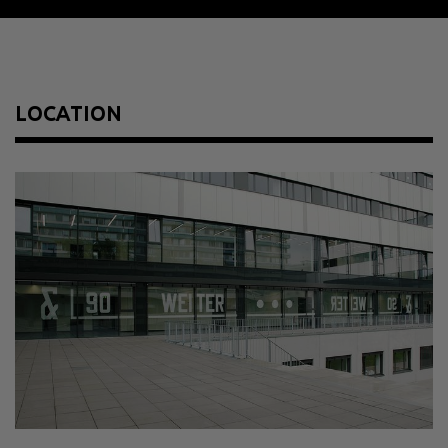
Year
2010
Material
geätzter Schriftzug auf Glasfenster
LOCATION