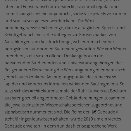
über fünf Fensterabschnitte erstreckt, ist einmal regulär und
einmal spiegelverkehrt angebracht, sodass sie jeweils von innen
und von außen gelesen werden kann. Die Wort-
beziehungsweise Zeichenfolge, die im alltäglichen Sprach- und
Schriftgebrauch meist die unbegrenzte Fortsetzbarkeit von
Aufzählungen zum Ausdruck bringt, ist hier zum scheinbar
bezugslosen, autonomen Statement geworden. Wie von Weiner
intendiert, stellt sie ein offenes Denkangebot an die
passierenden Studierenden und Universitätsangehörigen dar.
Bei genauerer Betrachtung der Werkumgebung offenbaren sich
jedoch auch konkrete Anknüpfungspunkte des zunächst so
lapidar und kontextlos formuliert wirkenden Satzfragments. So
setzt sich das Architekturensemble der Ruhr-Universität Bochum
aus streng seriell angeordneten Gebäudereihungen zusammen,
die jeweils einzelnen Wissenschaftsbereichen zugeordnet und
alphabetisch nummeriert sind. Die Reihe der Iâ€‘Gebaude (I
steht für Ingenieurwissenschaften) wurde 2010 um ein viertes
Gebäude erweitert, in dem nun das hier besprochene Werk