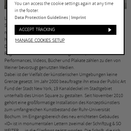
You can access the cookie settings again at any time
Thorsten Koch, Bochum © VG Bild-Kunst, Bonn 2019
in the footer.
Data Protection Guidelines
|
Imprint
Lawrence Weiner experimentiert mit der Mehrdeutigkeit von
Sprache und Zeichen. Seine im öffentlichen, aber auch im
Accept tracking
musealen und institutionellen Raum installierten Werke sind
häufig Wortspiele oder Satzfragmente, die eine Vielzahl von
Manage Cookies setup
Deutungsmöglichkeiten beinhalten. Die Schriftzüge sind in der
Regel an Wänden und Mauern angebracht, aber auch
Performances, Videos, Bücher und Plakate zählen zu den von
Weiner bevorzugt genutzten Medien.
Dabei ist der Vielfalt der künstlerischen Umgebungen keine
Grenze gesetzt. Im Jahr 2000 beauftragte ihn etwa der Public Art
Fund der Stadt New York, 19 Kanaldeckel im Stadtgebiet
unterhalb des Union Square zu gestalten. Seit November 2010
gehört eine großformatige Installation des Konzeptkünstlers
zum umfangreichen Kunstbestand der Ruhr-Universität
Bochum. Im Eingangsbereich des neu errichteten Gebäudes
»ID« ist in monumentalen Lettern zweimal der Schriftzug & SO
WEITER … in die Glasfront geätzt worden. Die Schrift, die sich