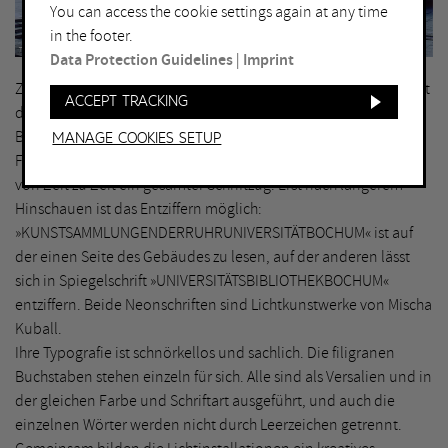
You can access the cookie settings again at any time
in the footer.
Thorsten Koch, Bochum © VG Bild-Kunst, Bonn 2019
Data Protection Guidelines
|
Imprint
Zunächst irritierende Leuchtzeichen lenken die Aufmerksamkeit
Accept tracking
des Betrachters auf ein zentrales Gebäude der Ruhr-Universität
Bochum: In regelmäßigen Abständen blinken dort auf zwei
Manage Cookies setup
Fassaden der Universitätsbibliothek einzelne Buchstaben auf,
von Zeit zu Zeit ein gesamter Schriftzug. Erst nach längerem
Hinschauen ist das Entziffern möglich:
»KUNSTSAMMLUNGENDERRUHRUNIVERSITÄTBOCHUM« ist auf
der einen Seite des Gebäudes zu lesen, auf der anderen lässt
sich in Spiegelschrift »UNIVERSITÄTSBIBLIOTHEKBOCHUM«
entziffern. Beide Neonschriften sind Lichtkunstwerke von Mischa
Kuball.
Ihre Typografie ist schnörkellos und sachlich. Die filigranen
Buchstaben stehen einzeln für sich. Alle sind als Versalien und in
der gleichen Farbe und Schriftart ausgeführt, und auch die
einzelnen Wörter werden nicht durch Leerzeichen getrennt.