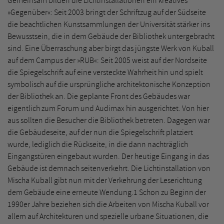
Gemeinsam bilden die Lichtinstallationen ein kreatives
»Gegenüber«: Seit 2003 bringt der Schriftzug auf der Südseite
die beachtlichen Kunstsammlungen der Universität stärker ins
Bewusstsein, die in dem Gebäude der Bibliothek untergebracht
sind. Eine Überraschung aber birgt das jüngste Werk von Kuball
auf dem Campus der »RUB«: Seit 2005 weist auf der Nordseite
die Spiegelschrift auf eine versteckte Wahrheit hin und spielt
symbolisch auf die ursprüngliche architektonische Konzeption
der Bibliothek an. Die geplante Front des Gebäudes war
eigentlich zum Forum und Audimax hin ausgerichtet. Von hier
aus sollten die Besucher die Bibliothek betreten. Dagegen war
die Gebäudeseite, auf der nun die Spiegelschrift platziert
wurde, lediglich die Rückseite, in die dann nachträglich
Eingangstüren eingebaut wurden. Der heutige Eingang in das
Gebäude ist demnach seitenverkehrt. Die Lichtinstallation von
Mischa Kuball gibt nun mit der Verkehrung der Leserichtung
dem Gebäude eine erneute Wendung.1 Schon zu Beginn der
1990er Jahre beziehen sich die Arbeiten von Mischa Kuball vor
allem auf Architekturen und spezielle urbane Situationen, die