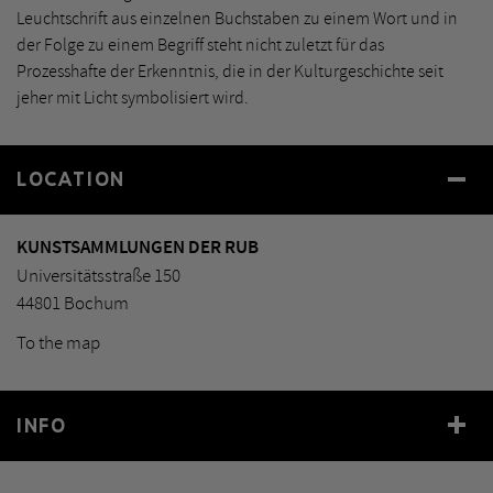
Leuchtschrift aus einzelnen Buchstaben zu einem Wort und in
der Folge zu einem Begriff steht nicht zuletzt für das
Prozesshafte der Erkenntnis, die in der Kulturgeschichte seit
jeher mit Licht symbolisiert wird.
LOCATION
KUNSTSAMMLUNGEN DER RUB
Universitätsstraße 150
44801 Bochum
To the map
INFO
Year
2003-05