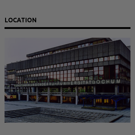
Size
1 x 65 x 0,3 m
Material
Neonröhren
LOCATION