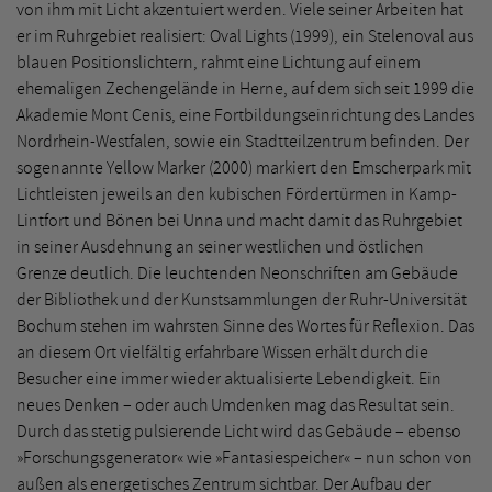
von ihm mit Licht akzentuiert werden. Viele seiner Arbeiten hat
er im Ruhrgebiet realisiert: Oval Lights (1999), ein Stelenoval aus
blauen Positionslichtern, rahmt eine Lichtung auf einem
ehemaligen Zechengelände in Herne, auf dem sich seit 1999 die
Akademie Mont Cenis, eine Fortbildungseinrichtung des Landes
Nordrhein-Westfalen, sowie ein Stadtteilzentrum befinden. Der
sogenannte Yellow Marker (2000) markiert den Emscherpark mit
Lichtleisten jeweils an den kubischen Fördertürmen in Kamp-
Lintfort und Bönen bei Unna und macht damit das Ruhrgebiet
in seiner Ausdehnung an seiner westlichen und östlichen
Grenze deutlich. Die leuchtenden Neonschriften am Gebäude
der Bibliothek und der Kunstsammlungen der Ruhr-Universität
Bochum stehen im wahrsten Sinne des Wortes für Reflexion. Das
an diesem Ort vielfältig erfahrbare Wissen erhält durch die
Besucher eine immer wieder aktualisierte Lebendigkeit. Ein
neues Denken – oder auch Umdenken mag das Resultat sein.
Durch das stetig pulsierende Licht wird das Gebäude – ebenso
»Forschungsgenerator« wie »Fantasiespeicher« – nun schon von
außen als energetisches Zentrum sichtbar. Der Aufbau der