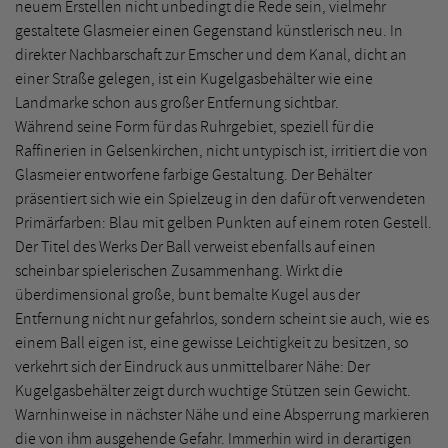
neuem Erstellen nicht unbedingt die Rede sein, vielmehr
gestaltete Glasmeier einen Gegenstand künstlerisch neu. In
direkter Nachbarschaft zur Emscher und dem Kanal, dicht an
einer Straße gelegen, ist ein Kugelgasbehälter wie eine
Landmarke schon aus großer Entfernung sichtbar.
Während seine Form für das Ruhrgebiet, speziell für die
Raffinerien in Gelsenkirchen, nicht untypisch ist, irritiert die von
Glasmeier entworfene farbige Gestaltung. Der Behälter
präsentiert sich wie ein Spielzeug in den dafür oft verwendeten
Primärfarben: Blau mit gelben Punkten auf einem roten Gestell.
Der Titel des Werks Der Ball verweist ebenfalls auf einen
scheinbar spielerischen Zusammenhang. Wirkt die
überdimensional große, bunt bemalte Kugel aus der
Entfernung nicht nur gefahrlos, sondern scheint sie auch, wie es
einem Ball eigen ist, eine gewisse Leichtigkeit zu besitzen, so
verkehrt sich der Eindruck aus unmittelbarer Nähe: Der
Kugelgasbehälter zeigt durch wuchtige Stützen sein Gewicht.
Warnhinweise in nächster Nähe und eine Absperrung markieren
die von ihm ausgehende Gefahr. Immerhin wird in derartigen