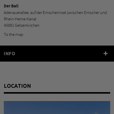
Der Ball
Adenauerallee, auf der Emscherinsel zwischen Emscher und
Rhein-Herne-Kanal
45891 Gelsenkirchen
To the map
INFO
Year
1985
Size
ca. 22,5 m
Material
Kugelgasbehälter, Lack
LOCATION