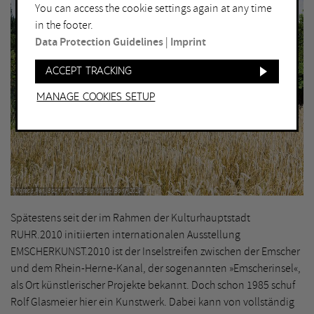
You can access the cookie settings again at any time
in the footer.
Data Protection Guidelines
|
Imprint
Accept tracking
Manage Cookies setup
Andreas Ren, Bochum © VG Bild-Kunst, Bonn 2019
Spätestens seit der im Rahmen der Kulturhauptstadt
RUHR.2010 initiierten internationalen Ausstellung
EMSCHERKUNST.2010 ist der Inselstreifen zwischen der Emscher
und dem Rhein-Herne-Kanal, der sogenannten »Emscherinsel«,
als Ort künstlerischer Projekte bekannt. Doch schon 1985 schuf
Rolf Glasmeier hier ein Kunstwerk. Dabei kann von vollständig