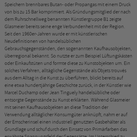
Speichern brennbares Butan- oder Propangas mit einem Druck
von bis zu 15 Bar komprimiert. Als Gründungsmitglied der nach
dem Ruhrschnellweg benannten Künstlergruppe B1 zeigte
Glasmeier bereits seine enge Verbundenheit mit der Region.
Seit den 1960er-Jahren wurde er mit künstlerischen
Neudefinitionen von handelsüblichen
Gebrauchsgegenständen, den sogenannten Kaufhausobjekten,
überregional bekannt. So nutzte er zum Beispiel Lüftungskästen
oder Einkaufstüten und formte diese zu Kunstobjekten um. Ein
solches Verfahren, alltägliche Gegenstände als Objets trouvés
aus dem Alltag in die Kunst zu überführen, blickt bereits auf
eine etwa hundertjährige Geschichte zurück, in der Künstler wie
Marcel Duchamp oder Jean Tinguely handelsübliche oder
entsorgte Gegenstände zu Kunst erklärten. Während Glasmeier
mit seinen Kaufhausobjekten an diese Tradition der
Verwendung alltäglicher Konsumgüter anknüpft, nahm er auf
der Emscherinsel einen industriell genutzten Gasbehälter als
Grundlage und schuf durch den Einsatz von Primärfarben das
erwähnte Spannungsfeld der Gegensätze. Im Unterschied zu