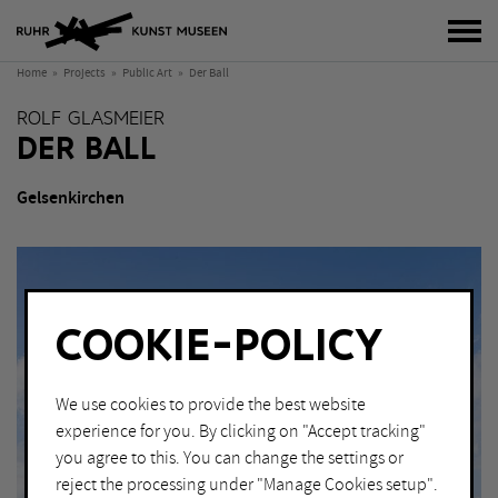
tog
Home
Projects
Public Art
Der Ball
ROLF GLASMEIER
DER BALL
Gelsenkirchen
COOKIE-POLICY
We use cookies to provide the best website
experience for you. By clicking on "Accept tracking"
you agree to this. You can change the settings or
reject the processing under "Manage Cookies setup".