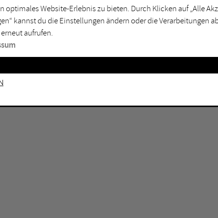
GEN KEINE ERGEBNISSE VOR.
rtmund
Marl
n optimales Website-Erlebnis zu bieten. Durch Klicken auf „Alle A
en“ kannst du die Einstellungen ändern oder die Verarbeitungen a
sburg
Mülheim an der Ruhr
 erneut aufrufen.
en
Oberhausen
ssum
senkirchen
Recklinghausen
gen
Unna
n
mm
Witten