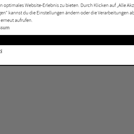
GEN KEINE ERGEBNISSE VOR.
rtmund
Marl
n optimales Website-Erlebnis zu bieten. Durch Klicken auf „Alle A
en“ kannst du die Einstellungen ändern oder die Verarbeitungen a
sburg
Mülheim an der Ruhr
 erneut aufrufen.
en
Oberhausen
ssum
senkirchen
Recklinghausen
gen
Unna
n
mm
Witten