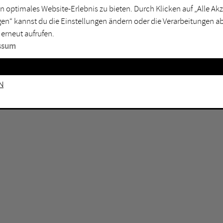
GEN KEINE ERGEBNISSE VOR.
rtmund
Marl
n optimales Website-Erlebnis zu bieten. Durch Klicken auf „Alle A
en“ kannst du die Einstellungen ändern oder die Verarbeitungen a
sburg
Mülheim an der Ruhr
 erneut aufrufen.
en
Oberhausen
ssum
senkirchen
Recklinghausen
gen
Unna
n
mm
Witten