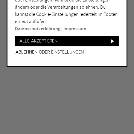
oder Einstellungen“ kannst du die Einstellungen
ändern oder die Verarbeitungen ablehnen. Du
ORT
kannst die Cookie-Einstellungen jederzeit im Footer
Bochum
Herne
erneut aufrufen.
Datenschutzerklärung
|
Impressum
Bottrop
Holzwickede
Dortmund
Marl
Alle akzeptieren
Duisburg
Mülheim an der Ruhr
Ablehnen oder Einstellungen
Essen
Oberhausen
Gelsenkirchen
Recklinghausen
Hagen
Unna
Hamm
Witten
WEITERE FILTER
Eintritt frei
Abends geöffnet