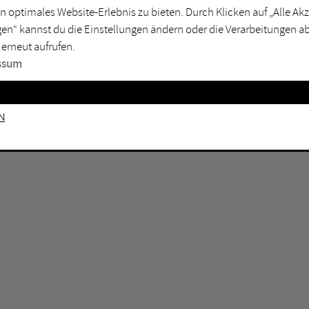
GEN KEINE ERGEBNISSE VOR.
rtmund
Marl
n optimales Website-Erlebnis zu bieten. Durch Klicken auf „Alle A
en“ kannst du die Einstellungen ändern oder die Verarbeitungen a
sburg
Mülheim an der Ruhr
 erneut aufrufen.
en
Oberhausen
ssum
senkirchen
Recklinghausen
gen
Unna
n
mm
Witten