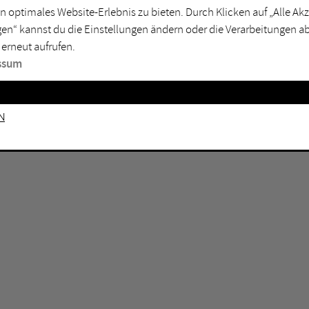
GEN KEINE ERGEBNISSE VOR.
rtmund
Marl
n optimales Website-Erlebnis zu bieten. Durch Klicken auf „Alle A
en“ kannst du die Einstellungen ändern oder die Verarbeitungen a
sburg
Mülheim an der Ruhr
 erneut aufrufen.
en
Oberhausen
ssum
senkirchen
Recklinghausen
gen
Unna
n
mm
Witten