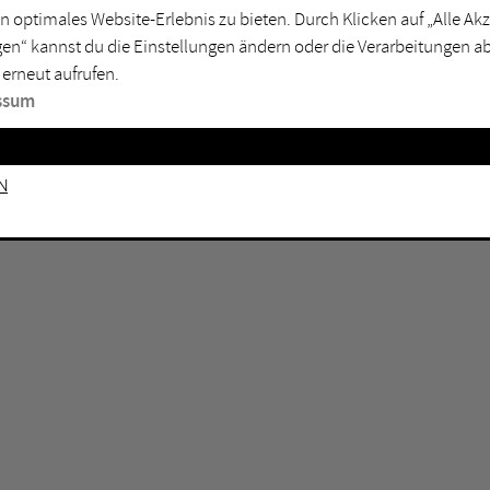
n optimales Website-Erlebnis zu bieten. Durch Klicken auf „Alle A
sburg
Mülheim an der Ruhr
en“ kannst du die Einstellungen ändern oder die Verarbeitungen a
en
Oberhausen
 erneut aufrufen.
senkirchen
Recklinghausen
ssum
gen
Unna
mm
Witten
n