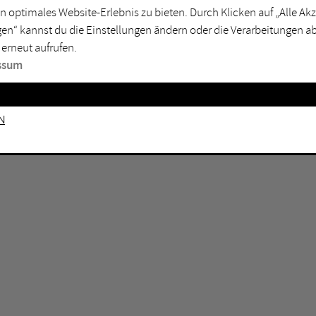
GEN KEINE ERGEBNISSE VOR.
rtmund
Marl
n optimales Website-Erlebnis zu bieten. Durch Klicken auf „Alle A
en“ kannst du die Einstellungen ändern oder die Verarbeitungen a
sburg
Mülheim an der Ruhr
 erneut aufrufen.
en
Oberhausen
ssum
senkirchen
Recklinghausen
gen
Unna
n
mm
Witten