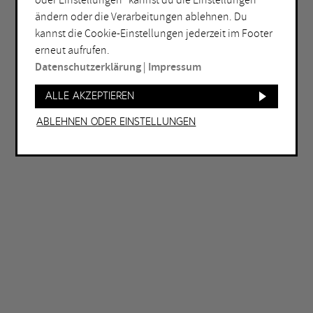
oder Einstellungen“ kannst du die Einstellungen
Lichtkunst
ändern oder die Verarbeitungen ablehnen. Du
kannst die Cookie-Einstellungen jederzeit im Footer
ORT
erneut aufrufen.
Bochum
Herne
Datenschutzerklärung
|
Impressum
Bottrop
Holzwickede
Alle akzeptieren
Dortmund
Marl
Ablehnen oder Einstellungen
Duisburg
Mülheim an der Ruhr
Essen
Oberhausen
Gelsenkirchen
Recklinghausen
Hagen
Unna
Hamm
Witten
WEITERE FILTER
Eintritt frei
Abends geöffnet