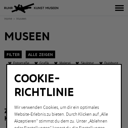
Bur
Home
Museen
MUSEEN
Filter
Alle zeigen
Fotografie
Grafik
Malerei
Skulptur
Duisburg
Holzwickede
Marl
Witten
Eintritt frei
COOKIE-
Abends geöffnet
K
O
W
RICHTLINIE
KATEGORIEN
Sch
Fotografie
Malerei
Wir verwenden Cookies, um dir ein optimales
ZU IHRER FILTERAUSWAHL LIEGEN
Grafik
Performance
Website-Erlebnis zu bieten. Durch Klicken auf „Alle
KEINE ERGEBNISSE VOR.
Installation
Skulptur
Akzeptieren“ stimmst du dem zu. Unter „Ablehnen