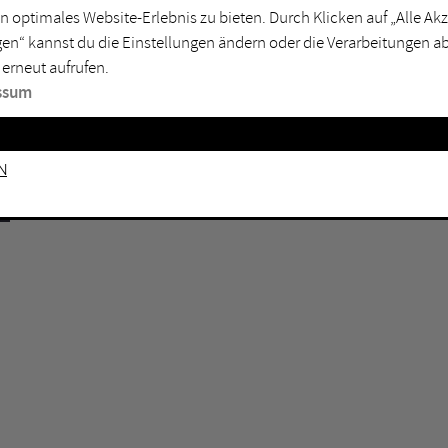
rtmund
Marl
n optimales Website-Erlebnis zu bieten. Durch Klicken auf „Alle A
en“ kannst du die Einstellungen ändern oder die Verarbeitungen a
sburg
Mülheim an der Ruhr
 erneut aufrufen.
en
Oberhausen
ssum
senkirchen
Recklinghausen
gen
Unna
n
mm
Witten