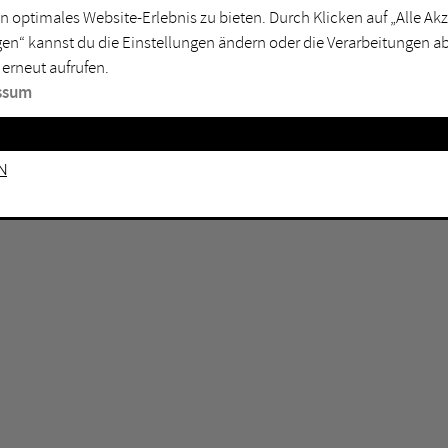
rtmund
Marl
n optimales Website-Erlebnis zu bieten. Durch Klicken auf „Alle A
en“ kannst du die Einstellungen ändern oder die Verarbeitungen a
sburg
Mülheim an der Ruhr
 erneut aufrufen.
en
Oberhausen
ssum
senkirchen
Recklinghausen
gen
Unna
n
mm
Witten