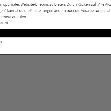
GEN KEINE ERGEBNISSE VOR.
rtmund
Marl
n optimales Website-Erlebnis zu bieten. Durch Klicken auf „Alle A
en“ kannst du die Einstellungen ändern oder die Verarbeitungen a
sburg
Mülheim an der Ruhr
 erneut aufrufen.
en
Oberhausen
ssum
senkirchen
Recklinghausen
gen
Unna
n
mm
Witten