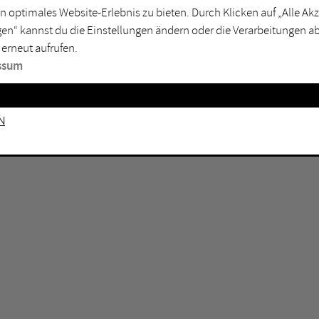
GEN KEINE ERGEBNISSE VOR.
rtmund
Marl
n optimales Website-Erlebnis zu bieten. Durch Klicken auf „Alle A
en“ kannst du die Einstellungen ändern oder die Verarbeitungen a
sburg
Mülheim an der Ruhr
 erneut aufrufen.
en
Oberhausen
ssum
senkirchen
Recklinghausen
gen
Unna
n
mm
Witten