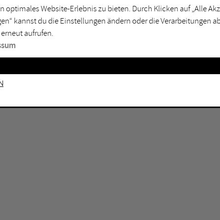
GEN KEINE ERGEBNISSE VOR.
rtmund
Marl
n optimales Website-Erlebnis zu bieten. Durch Klicken auf „Alle A
en“ kannst du die Einstellungen ändern oder die Verarbeitungen a
sburg
Mülheim an der Ruhr
 erneut aufrufen.
en
Oberhausen
ssum
senkirchen
Recklinghausen
gen
Unna
n
mm
Witten