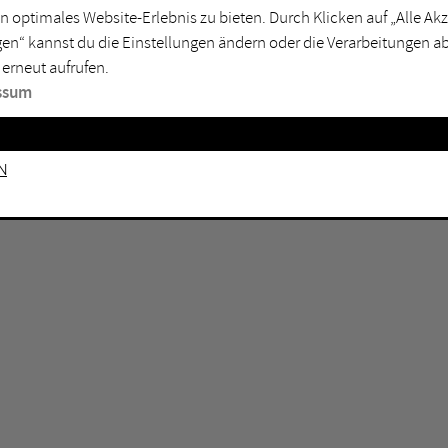
GEN KEINE ERGEBNISSE VOR.
rtmund
Marl
n optimales Website-Erlebnis zu bieten. Durch Klicken auf „Alle A
en“ kannst du die Einstellungen ändern oder die Verarbeitungen a
sburg
Mülheim an der Ruhr
 erneut aufrufen.
en
Oberhausen
ssum
senkirchen
Recklinghausen
gen
Unna
n
mm
Witten