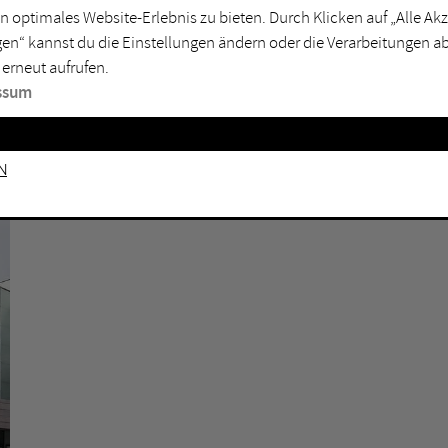
trop
Holzwickede
Abends geöff
n optimales Website-Erlebnis zu bieten. Durch Klicken auf „Alle A
rtmund
Marl
en“ kannst du die Einstellungen ändern oder die Verarbeitungen a
 erneut aufrufen.
sburg
Mülheim an der Ruhr
ssum
en
Oberhausen
senkirchen
Recklinghausen
gen
Unna
n
mm
Witten