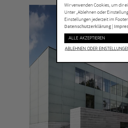
Grafik
Bot
Wir verwenden Cookies, um dir ei
Installation
Do
Unter „Ablehnen oder Einstellung
Einstellungen jederzeit im Footer
Lichtkunst
Dui
Datenschutzerklärung
|
Impre
Malerei
Ess
Alle akzeptieren
Performance
Gel
Skulptur
Ha
Ablehnen oder Einstellunge
Ha