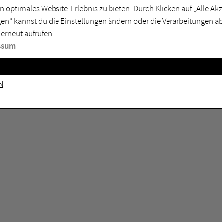
GEN KEINE ERGEBNISSE VOR.
rtmund
Marl
n optimales Website-Erlebnis zu bieten. Durch Klicken auf „Alle A
en“ kannst du die Einstellungen ändern oder die Verarbeitungen a
sburg
Mülheim an der Ruhr
 erneut aufrufen.
en
Oberhausen
ssum
senkirchen
Recklinghausen
gen
Unna
n
mm
Witten