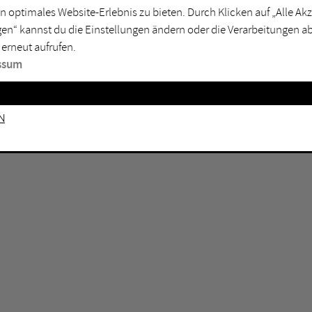
GEN KEINE ERGEBNISSE VOR.
rtmund
Marl
n optimales Website-Erlebnis zu bieten. Durch Klicken auf „Alle A
en“ kannst du die Einstellungen ändern oder die Verarbeitungen a
sburg
Mülheim an der Ruhr
 erneut aufrufen.
en
Oberhausen
ssum
senkirchen
Recklinghausen
gen
Unna
n
mm
Witten