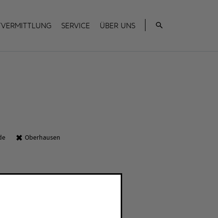
Suche
tvermittlung
Service
Über uns
de
Oberhausen
R
Schließen Filte
net