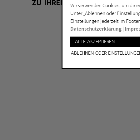
ZU IHRER FILTERAUSWAHL LIE
Installation
Do
Wir verwenden Cookies, um dir ei
Unter „Ablehnen oder Einstellung
Lichtkunst
Dui
Einstellungen jederzeit im Footer
Malerei
Ess
Datenschutzerklärung
|
Impre
Performance
Gel
Alle akzeptieren
Skulptur
Ha
Ablehnen oder Einstellunge
Ha