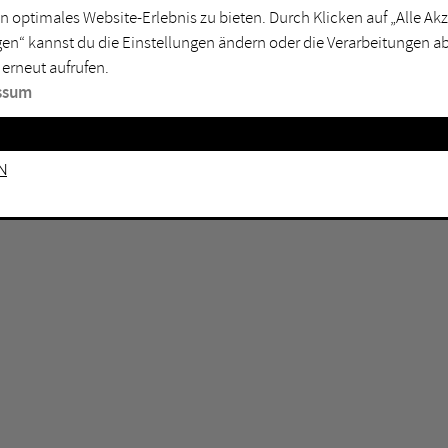
GEN KEINE ERGEBNISSE VOR.
rtmund
Marl
n optimales Website-Erlebnis zu bieten. Durch Klicken auf „Alle A
en“ kannst du die Einstellungen ändern oder die Verarbeitungen a
sburg
Mülheim an der Ruhr
 erneut aufrufen.
en
Oberhausen
ssum
senkirchen
Recklinghausen
gen
Unna
n
mm
Witten