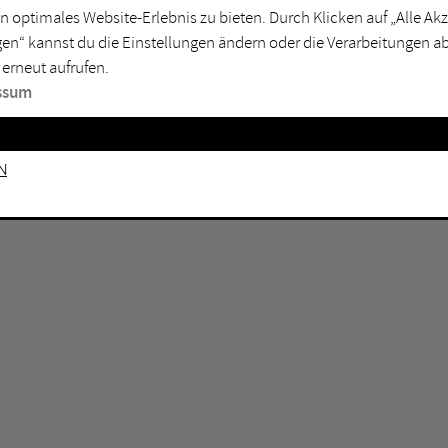
GEN KEINE ERGEBNISSE VOR.
rtmund
Marl
n optimales Website-Erlebnis zu bieten. Durch Klicken auf „Alle A
en“ kannst du die Einstellungen ändern oder die Verarbeitungen a
sburg
Mülheim an der Ruhr
 erneut aufrufen.
en
Oberhausen
ssum
senkirchen
Recklinghausen
gen
Unna
n
mm
Witten