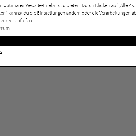
GEN KEINE ERGEBNISSE VOR.
rtmund
Marl
n optimales Website-Erlebnis zu bieten. Durch Klicken auf „Alle A
en“ kannst du die Einstellungen ändern oder die Verarbeitungen a
sburg
Mülheim an der Ruhr
 erneut aufrufen.
en
Oberhausen
ssum
senkirchen
Recklinghausen
gen
Unna
n
mm
Witten