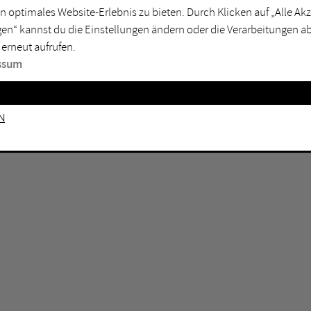
GEN KEINE ERGEBNISSE VOR.
rtmund
Marl
n optimales Website-Erlebnis zu bieten. Durch Klicken auf „Alle A
en“ kannst du die Einstellungen ändern oder die Verarbeitungen a
sburg
Mülheim an der Ruhr
 erneut aufrufen.
en
Oberhausen
ssum
senkirchen
Recklinghausen
gen
Unna
n
mm
Witten