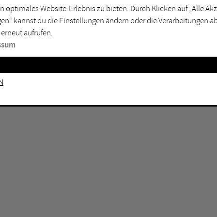
GEN KEINE ERGEBNISSE VOR.
rtmund
Marl
n optimales Website-Erlebnis zu bieten. Durch Klicken auf „Alle A
en“ kannst du die Einstellungen ändern oder die Verarbeitungen a
sburg
Mülheim an der Ruhr
 erneut aufrufen.
en
Oberhausen
ssum
senkirchen
Recklinghausen
gen
Unna
n
mm
Witten