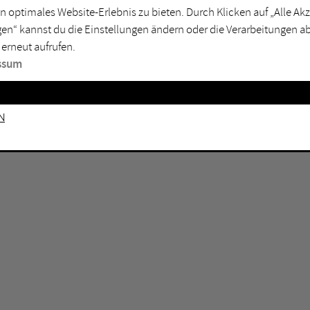
rtmund
Marl
n optimales Website-Erlebnis zu bieten. Durch Klicken auf „Alle A
en“ kannst du die Einstellungen ändern oder die Verarbeitungen a
sburg
Mülheim an der Ruhr
 erneut aufrufen.
en
Oberhausen
ssum
senkirchen
Recklinghausen
gen
Unna
n
mm
Witten