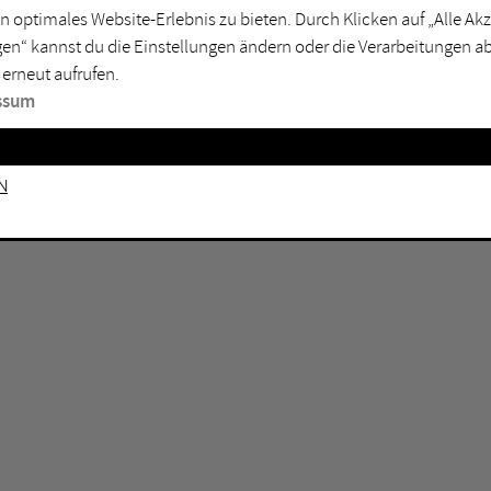
n optimales Website-Erlebnis zu bieten. Durch Klicken auf „Alle A
sburg
Mülheim an der Ruhr
en“ kannst du die Einstellungen ändern oder die Verarbeitungen a
en
Oberhausen
 erneut aufrufen.
senkirchen
Recklinghausen
ssum
gen
Unna
mm
Witten
n