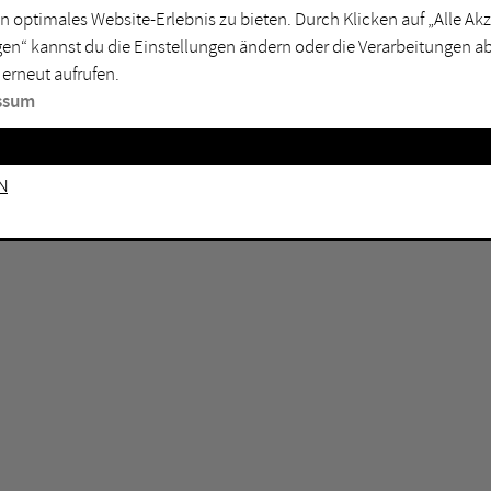
GEN KEINE ERGEBNISSE VOR.
rtmund
Marl
n optimales Website-Erlebnis zu bieten. Durch Klicken auf „Alle A
en“ kannst du die Einstellungen ändern oder die Verarbeitungen a
sburg
Mülheim an der Ruhr
 erneut aufrufen.
en
Oberhausen
ssum
senkirchen
Recklinghausen
gen
Unna
n
mm
Witten