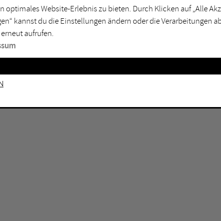
GEN KEINE ERGEBNISSE VOR.
rtmund
Marl
n optimales Website-Erlebnis zu bieten. Durch Klicken auf „Alle A
en“ kannst du die Einstellungen ändern oder die Verarbeitungen a
sburg
Mülheim an der Ruhr
 erneut aufrufen.
en
Oberhausen
ssum
senkirchen
Recklinghausen
gen
Unna
n
mm
Witten