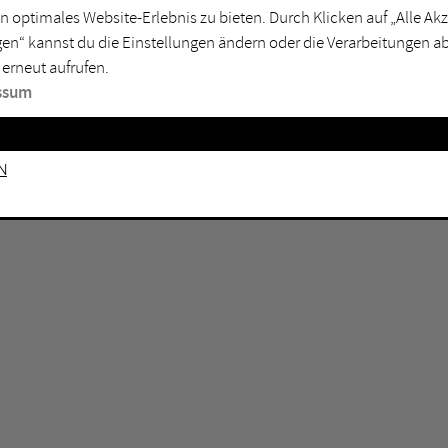
GEN KEINE ERGEBNISSE VOR.
rtmund
Marl
n optimales Website-Erlebnis zu bieten. Durch Klicken auf „Alle A
en“ kannst du die Einstellungen ändern oder die Verarbeitungen a
sburg
Mülheim an der Ruhr
 erneut aufrufen.
en
Oberhausen
ssum
senkirchen
Recklinghausen
gen
Unna
n
mm
Witten