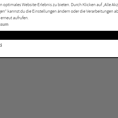
GEN KEINE ERGEBNISSE VOR.
rtmund
Marl
n optimales Website-Erlebnis zu bieten. Durch Klicken auf „Alle A
en“ kannst du die Einstellungen ändern oder die Verarbeitungen a
sburg
Mülheim an der Ruhr
 erneut aufrufen.
en
Oberhausen
ssum
senkirchen
Recklinghausen
gen
Unna
n
mm
Witten