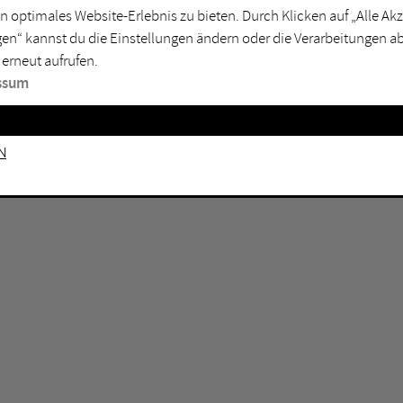
GEN KEINE ERGEBNISSE VOR.
rtmund
Marl
n optimales Website-Erlebnis zu bieten. Durch Klicken auf „Alle A
en“ kannst du die Einstellungen ändern oder die Verarbeitungen a
sburg
Mülheim an der Ruhr
 erneut aufrufen.
en
Oberhausen
ssum
senkirchen
Recklinghausen
gen
Unna
n
mm
Witten