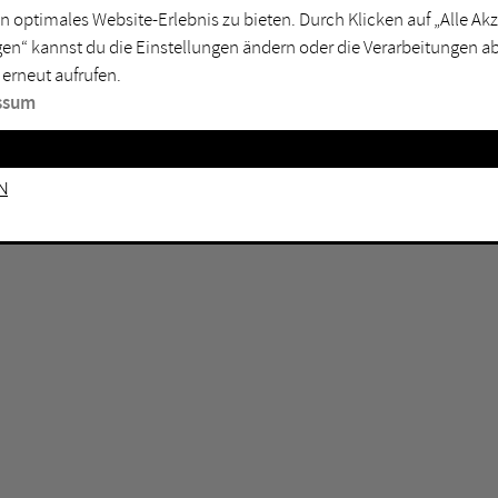
GEN KEINE ERGEBNISSE VOR.
rtmund
Marl
n optimales Website-Erlebnis zu bieten. Durch Klicken auf „Alle A
en“ kannst du die Einstellungen ändern oder die Verarbeitungen a
sburg
Mülheim an der Ruhr
 erneut aufrufen.
en
Oberhausen
ssum
senkirchen
Recklinghausen
gen
Unna
n
mm
Witten