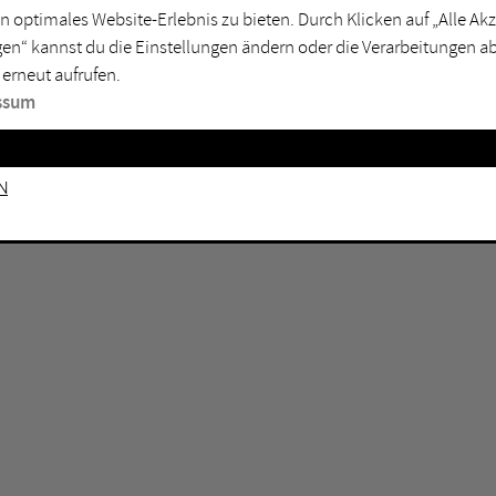
n optimales Website-Erlebnis zu bieten. Durch Klicken auf „Alle A
sburg
Mülheim an der Ruhr
en“ kannst du die Einstellungen ändern oder die Verarbeitungen a
en
Oberhausen
 erneut aufrufen.
senkirchen
Recklinghausen
ssum
gen
Unna
mm
Witten
n