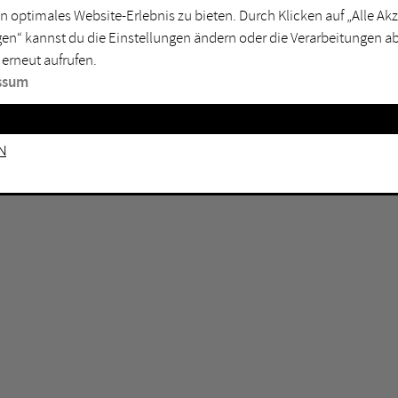
GEN KEINE ERGEBNISSE VOR.
rtmund
Marl
n optimales Website-Erlebnis zu bieten. Durch Klicken auf „Alle A
en“ kannst du die Einstellungen ändern oder die Verarbeitungen a
sburg
Mülheim an der Ruhr
 erneut aufrufen.
en
Oberhausen
ssum
senkirchen
Recklinghausen
gen
Unna
n
mm
Witten