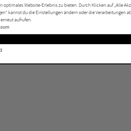
n optimales Website-Erlebnis zu bieten. Durch Klicken auf „Alle A
sburg
Mülheim an der Ruhr
en“ kannst du die Einstellungen ändern oder die Verarbeitungen a
en
Oberhausen
 erneut aufrufen.
senkirchen
Recklinghausen
ssum
gen
Unna
mm
Witten
n