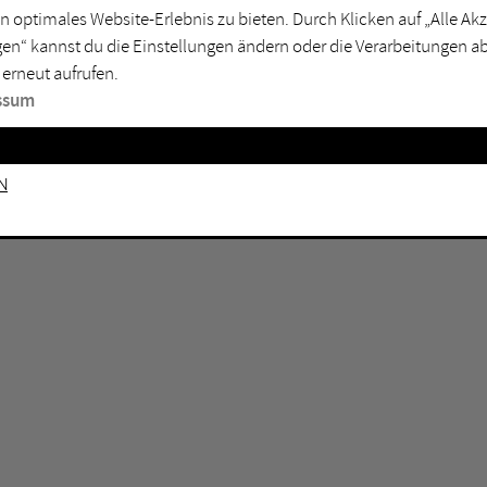
n optimales Website-Erlebnis zu bieten. Durch Klicken auf „Alle A
sburg
Mülheim an der Ruhr
en“ kannst du die Einstellungen ändern oder die Verarbeitungen a
en
Oberhausen
 erneut aufrufen.
senkirchen
Recklinghausen
ssum
gen
Unna
mm
Witten
n