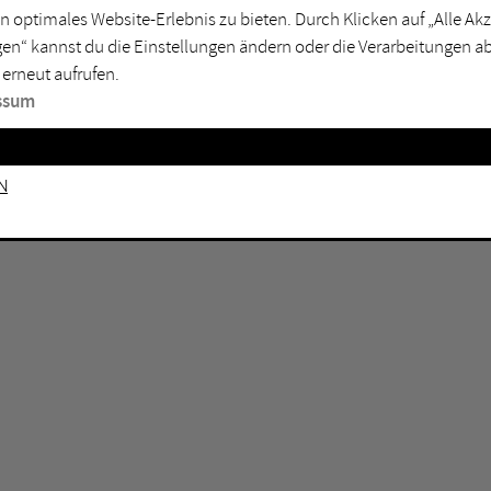
GEN KEINE ERGEBNISSE VOR.
rtmund
Marl
n optimales Website-Erlebnis zu bieten. Durch Klicken auf „Alle A
en“ kannst du die Einstellungen ändern oder die Verarbeitungen a
sburg
Mülheim an der Ruhr
 erneut aufrufen.
en
Oberhausen
ssum
senkirchen
Recklinghausen
gen
Unna
n
mm
Witten