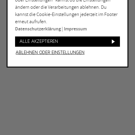
oder Einstellungen“ kannst du die Einstellungen
ändern oder die Verarbeitungen ablehnen. Du
ORT
kannst die Cookie-Einstellungen jederzeit im Footer
Bochum
Herne
erneut aufrufen.
Datenschutzerklärung
|
Impressum
Bottrop
Holzwickede
Dortmund
Marl
Alle akzeptieren
Duisburg
Mülheim an der Ruhr
Ablehnen oder Einstellungen
Essen
Oberhausen
Gelsenkirchen
Recklinghausen
Hagen
Unna
Hamm
Witten
WEITERE FILTER
Eintritt frei
Abends geöffnet