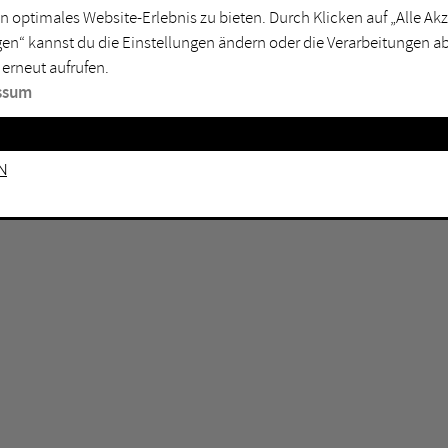
GEN KEINE ERGEBNISSE VOR.
rtmund
Marl
n optimales Website-Erlebnis zu bieten. Durch Klicken auf „Alle A
en“ kannst du die Einstellungen ändern oder die Verarbeitungen a
sburg
Mülheim an der Ruhr
 erneut aufrufen.
en
Oberhausen
ssum
senkirchen
Recklinghausen
gen
Unna
n
mm
Witten