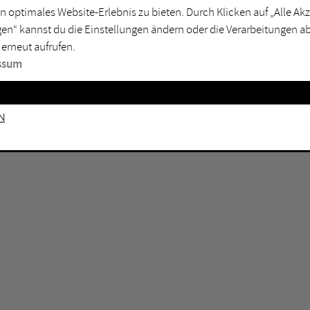
GEN KEINE ERGEBNISSE VOR.
rtmund
Marl
n optimales Website-Erlebnis zu bieten. Durch Klicken auf „Alle A
en“ kannst du die Einstellungen ändern oder die Verarbeitungen a
sburg
Mülheim an der Ruhr
 erneut aufrufen.
en
Oberhausen
ssum
senkirchen
Recklinghausen
gen
Unna
n
mm
Witten