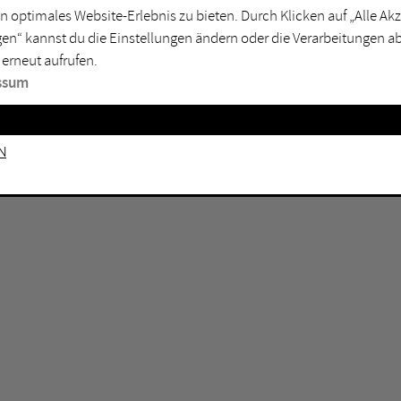
n optimales Website-Erlebnis zu bieten. Durch Klicken auf „Alle A
sburg
Mülheim an der Ruhr
en“ kannst du die Einstellungen ändern oder die Verarbeitungen a
en
Oberhausen
 erneut aufrufen.
senkirchen
Recklinghausen
ssum
gen
Unna
mm
Witten
n