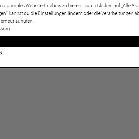
GEN KEINE ERGEBNISSE VOR.
rtmund
Marl
n optimales Website-Erlebnis zu bieten. Durch Klicken auf „Alle A
en“ kannst du die Einstellungen ändern oder die Verarbeitungen a
sburg
Mülheim an der Ruhr
 erneut aufrufen.
en
Oberhausen
ssum
senkirchen
Recklinghausen
gen
Unna
n
mm
Witten