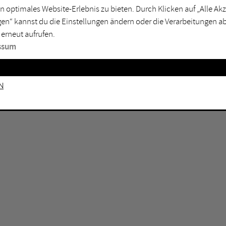
n optimales Website-Erlebnis zu bieten. Durch Klicken auf „Alle A
sburg
Mülheim an der Ruhr
en“ kannst du die Einstellungen ändern oder die Verarbeitungen a
en
Oberhausen
 erneut aufrufen.
senkirchen
Recklinghausen
ssum
gen
Unna
mm
Witten
n