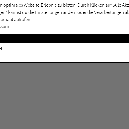
n optimales Website-Erlebnis zu bieten. Durch Klicken auf „Alle A
sburg
Mülheim an der Ruhr
en“ kannst du die Einstellungen ändern oder die Verarbeitungen a
en
Oberhausen
 erneut aufrufen.
senkirchen
Recklinghausen
ssum
gen
Unna
mm
Witten
n