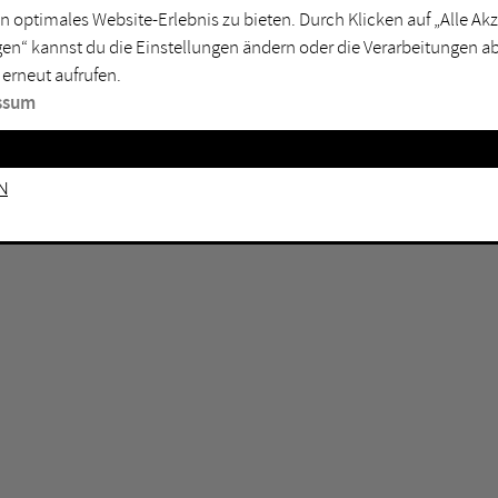
GEN KEINE ERGEBNISSE VOR.
rtmund
Marl
n optimales Website-Erlebnis zu bieten. Durch Klicken auf „Alle A
en“ kannst du die Einstellungen ändern oder die Verarbeitungen a
sburg
Mülheim an der Ruhr
 erneut aufrufen.
en
Oberhausen
ssum
senkirchen
Recklinghausen
gen
Unna
n
mm
Witten